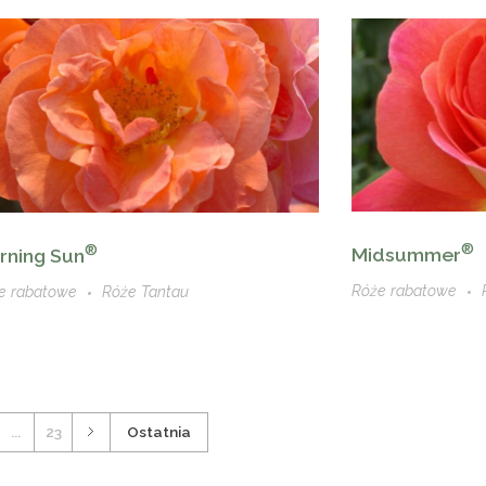
®
®
Midsummer
rning Sun
Róże rabatowe
e rabatowe
Róże Tantau
...
23
Ostatnia