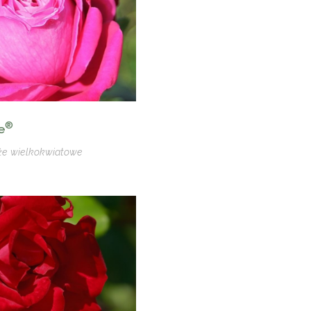
®
e
że wielkokwiatowe