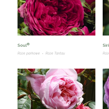
®
Soul
Sir
Róże parkowe
Róże Tantau
Róż