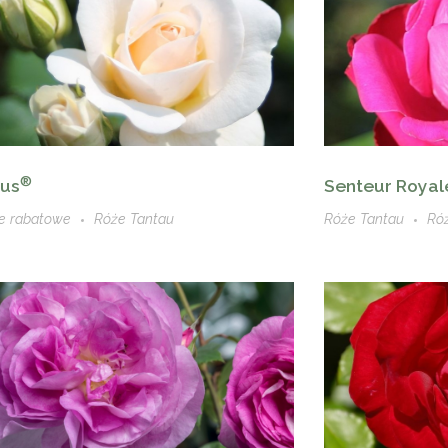
®
Senteur Royal
ius
Róże Tantau
Ró
e rabatowe
Róże Tantau