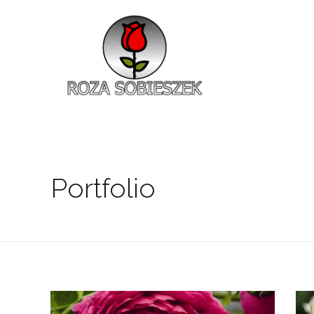
Roza Sobieszek
Zajmujemy się produkcją i sprzedażą róż od 1991 roku. Jako dystrybutor róż licencyjnych dokładamy wszelkich starań, aby nasze rośliny były zdrowe, wybór szeroki, a ceny przystępne.
Portfolio