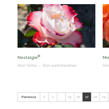
®
Nostalgie
Mo
Róże Tantau
Róże wielkokwiatowe
Róż
Pierwsza
1
...
15
16
17
18
19