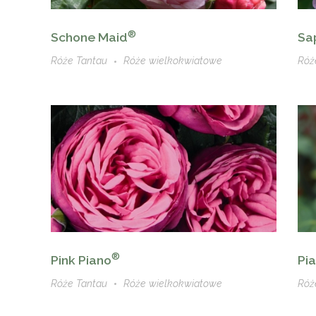
®
Schone Maid
Sa
Róże Tantau
Róże wielkokwiatowe
Róż
®
Pink Piano
Pi
Róże Tantau
Róże wielkokwiatowe
Róż