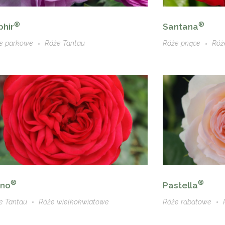
®
®
phir
Santana
e parkowe
Róże Tantau
Róże pnące
Róż
®
®
ano
Pastella
e Tantau
Róże wielkokwiatowe
Róże rabatowe