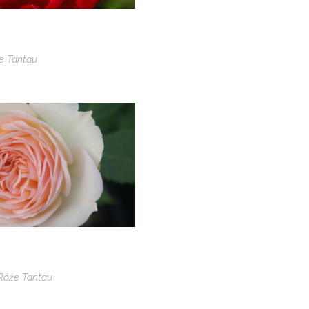
e Tantau
Róże Tantau