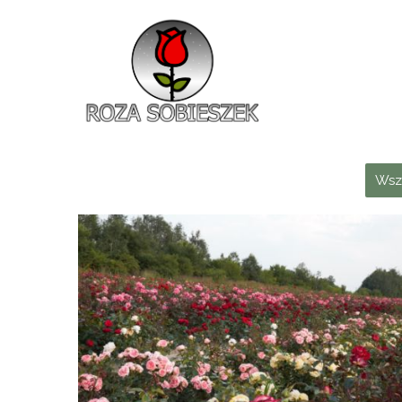
Roza Sobieszek
Zajmujemy się produkcją i sprzedażą róż od 1991 roku. Jako dystrybutor róż licencyjnych dokładamy wszelkich starań, aby nasze rośliny były zdrowe, wybór szeroki, a ceny przystępne.
Wsz