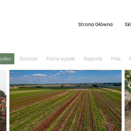
Strona Główna
Sk
ystko
Doniczki
Formy wysyłki
Nagrody
Pola