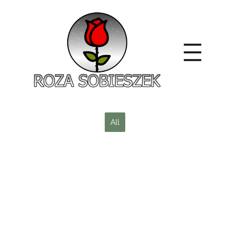
Roza Sobieszek
Zajmujemy się produkcją i sprzedażą róż od 1991 roku. Jako dystrybutor róż licencyjnych dokładamy wszelkich starań, aby nasze rośliny były zdrowe, wybór szeroki, a ceny przystępne.
All