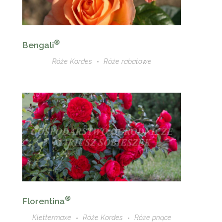
®
Bengali
Róże Kordes
Róże rabatowe
®
Florentina
Klettermaxe
Róże Kordes
Róże pnące