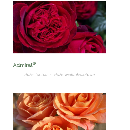
®
Admiral
Róże Tantau
Róże wielkokwiatowe