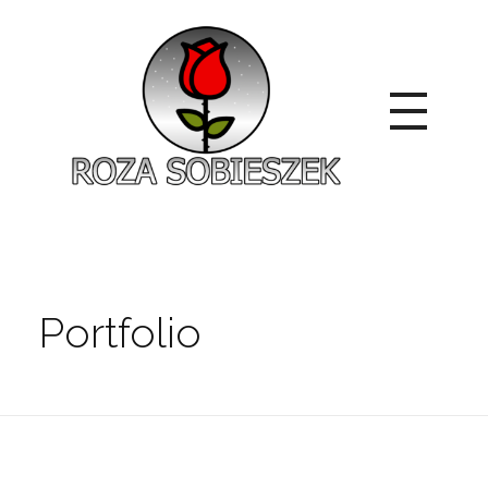
Roza Sobieszek
Zajmujemy się produkcją i sprzedażą róż od 1991 roku. Jako dystrybutor róż licencyjnych dokładamy wszelkich starań, aby nasze rośliny były zdrowe, wybór szeroki, a ceny przystępne.
Portfolio