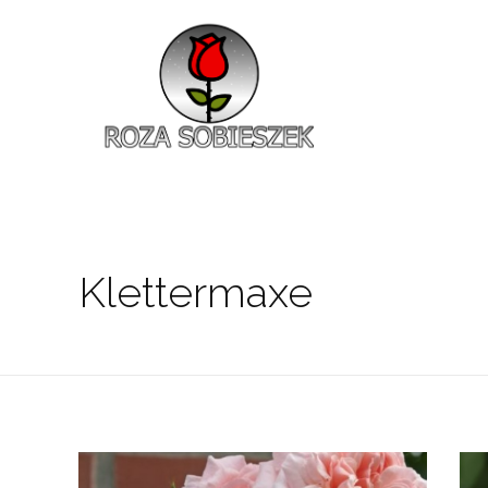
Roza Sobieszek
Zajmujemy się produkcją i sprzedażą róż od 1991 roku. Jako dystrybutor róż licencyjnych dokładamy wszelkich starań, aby nasze rośliny były zdrowe, wybór szeroki, a ceny przystępne.
Klettermaxe