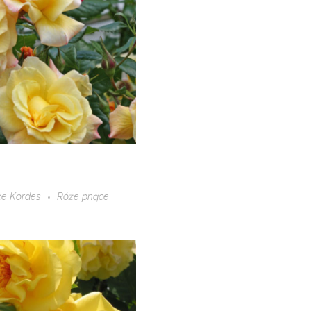
że Kordes
Róże pnące