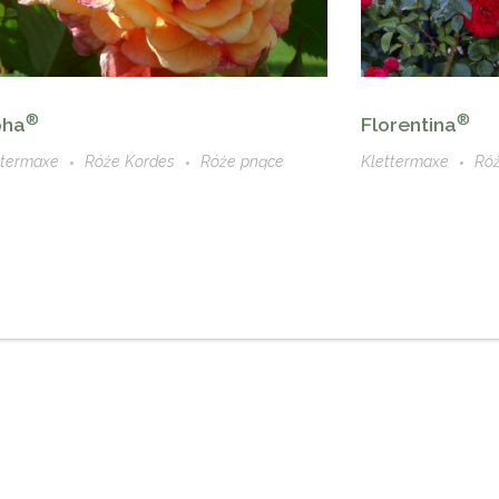
®
®
oha
Florentina
ttermaxe
Róże Kordes
Róże pnące
Klettermaxe
Ró