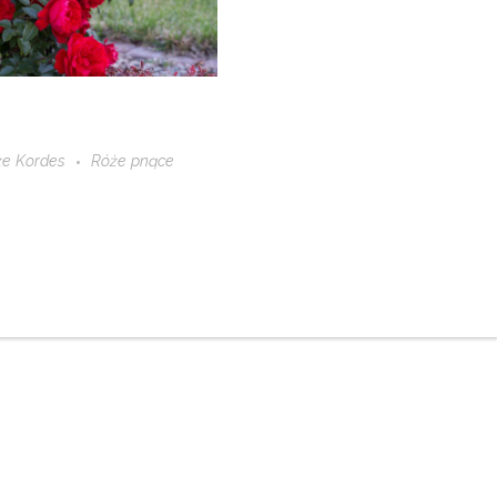
że Kordes
Róże pnące