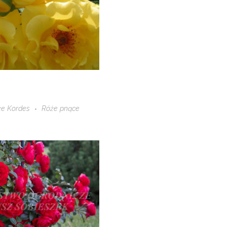
że Kordes
Róże pnące