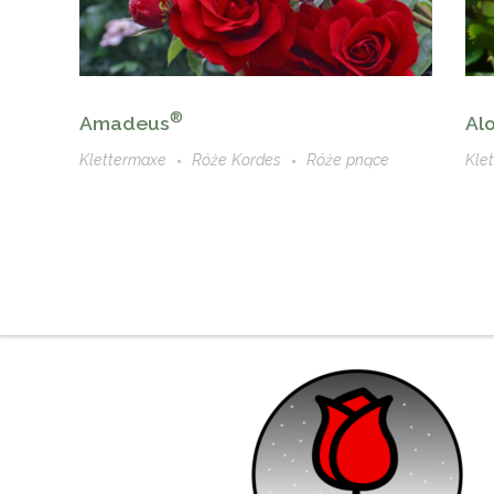
®
Amadeus
Al
Klettermaxe
Róże Kordes
Róże pnące
Kle