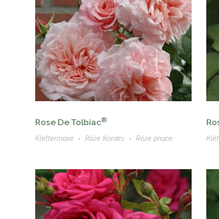
®
Rose De Tolbiac
Ro
Klettermaxe
Róże Kordes
Róże pnące
Kle