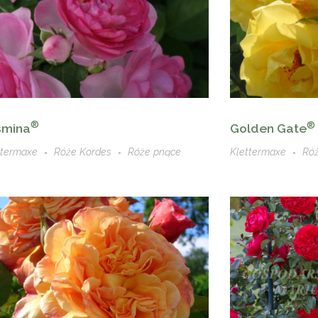
®
®
smina
Golden Gate
ttermaxe
Róże Kordes
Róże pnące
Klettermaxe
Ró