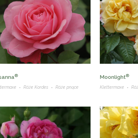
®
®
sanna
Moonlight
ttermaxe
Róże Kordes
Róże pnące
Klettermaxe
Ró