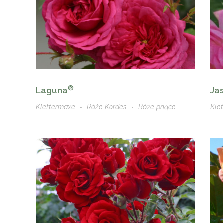
®
Ja
Laguna
Kle
Klettermaxe
Róże Kordes
Róże pnące