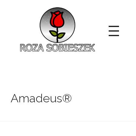
Roza Sobieszek
Zajmujemy się produkcją i sprzedażą róż od 1991 roku. Jako dystrybutor róż licencyjnych dokładamy wszelkich starań, aby nasze rośliny były zdrowe, wybór szeroki, a ceny przystępne.
Amadeus®