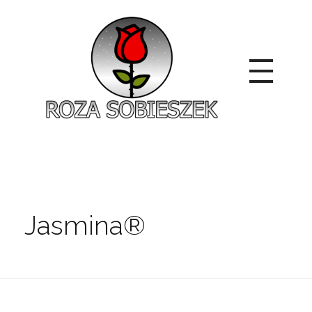
Roza Sobieszek
Zajmujemy się produkcją i sprzedażą róż od 1991 roku. Jako dystrybutor róż licencyjnych dokładamy wszelkich starań, aby nasze rośliny były zdrowe, wybór szeroki, a ceny przystępne.
Jasmina®