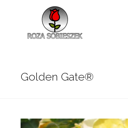
Roza Sobieszek
Zajmujemy się produkcją i sprzedażą róż od 1991 roku. Jako dystrybutor róż licencyjnych dokładamy wszelkich starań, aby nasze rośliny były zdrowe, wybór szeroki, a ceny przystępne.
Golden Gate®