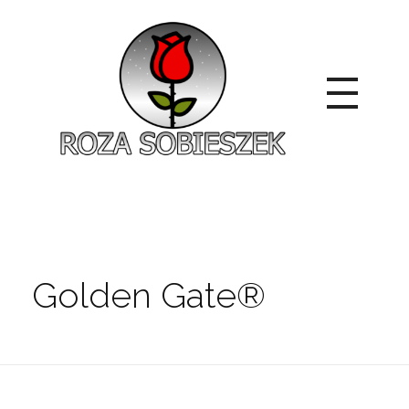
Roza Sobieszek
Zajmujemy się produkcją i sprzedażą róż od 1991 roku. Jako dystrybutor róż licencyjnych dokładamy wszelkich starań, aby nasze rośliny były zdrowe, wybór szeroki, a ceny przystępne.
Golden Gate®