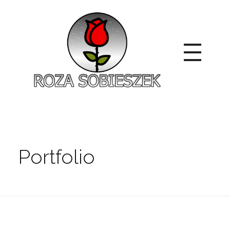
Roza Sobieszek
Zajmujemy się produkcją i sprzedażą róż od 1991 roku. Jako dystrybutor róż licencyjnych dokładamy wszelkich starań, aby nasze rośliny były zdrowe, wybór szeroki, a ceny przystępne.
Portfolio