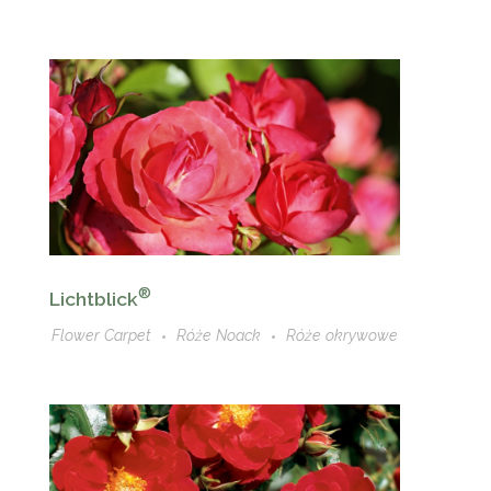
®
Lichtblick
Flower Carpet
Róże Noack
Róże okrywowe