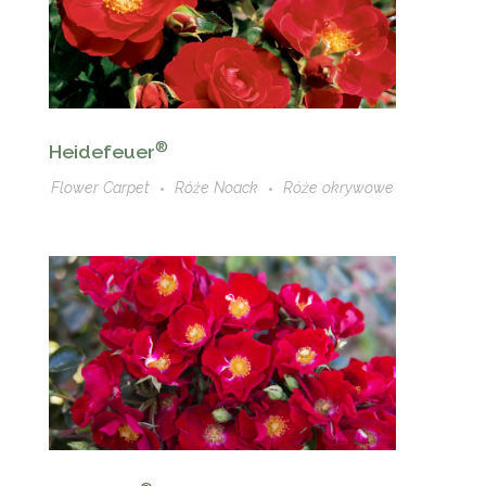
®
Heidefeuer
Flower Carpet
Róże Noack
Róże okrywowe