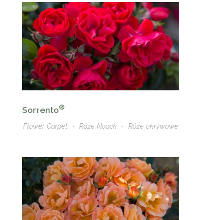
®
Sorrento
Flower Carpet
Róże Noack
Róże okrywowe