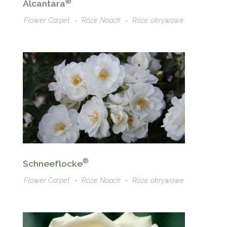
®
Alcantara
Flower Carpet
Róże Noack
Róże okrywowe
®
Schneeflocke
Flower Carpet
Róże Noack
Róże okrywowe