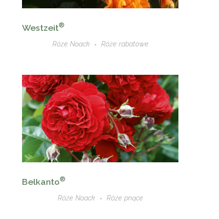
®
Westzeit
Róże Noack
Róże rabatowe
®
Belkanto
Róże Noack
Róże pnące