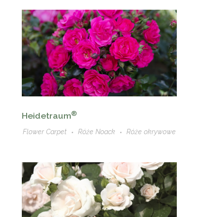
®
Heidetraum
Flower Carpet
Róże Noack
Róże okrywowe