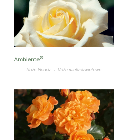
®
Ambiente
Róże Noack
Róże wielkokwiatowe