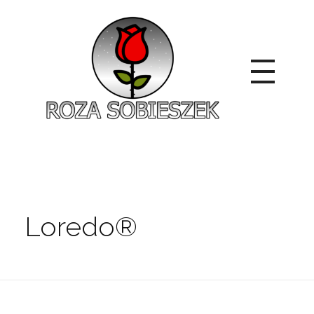
Roza Sobieszek
Zajmujemy się produkcją i sprzedażą róż od 1991 roku. Jako dystrybutor róż licencyjnych dokładamy wszelkich starań, aby nasze rośliny były zdrowe, wybór szeroki, a ceny przystępne.
Loredo®