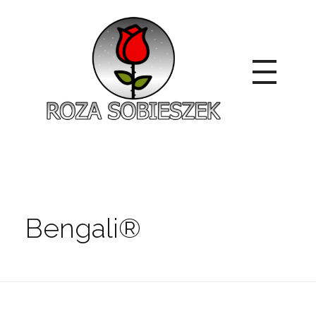
Roza Sobieszek
Zajmujemy się produkcją i sprzedażą róż od 1991 roku. Jako dystrybutor róż licencyjnych dokładamy wszelkich starań, aby nasze rośliny były zdrowe, wybór szeroki, a ceny przystępne.
Bengali®