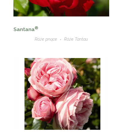
®
Santana
Róże pnące
Róże Tantau