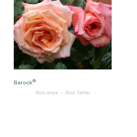
®
Barock
Róże pnące
Róże Tantau