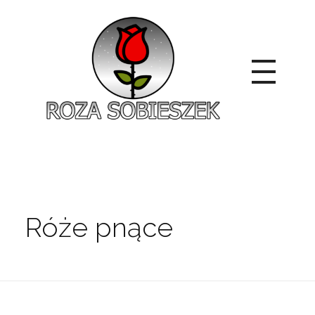
Roza Sobieszek
Zajmujemy się produkcją i sprzedażą róż od 1991 roku. Jako dystrybutor róż licencyjnych dokładamy wszelkich starań, aby nasze rośliny były zdrowe, wybór szeroki, a ceny przystępne.
Róże pnące