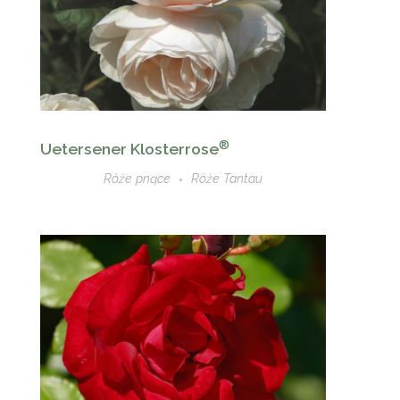
®
Uetersener Klosterrose
Róże pnące
Róże Tantau