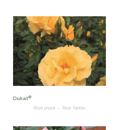
®
Dukat
Róże pnące
Róże Tantau