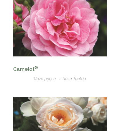
®
Camelot
Róże pnące
Róże Tantau