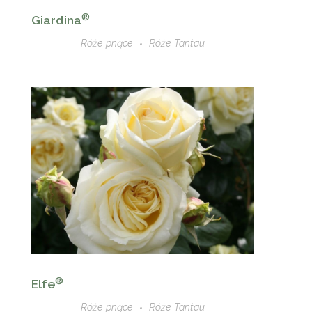
®
Giardina
Róże pnące
Róże Tantau
®
Elfe
Róże pnące
Róże Tantau