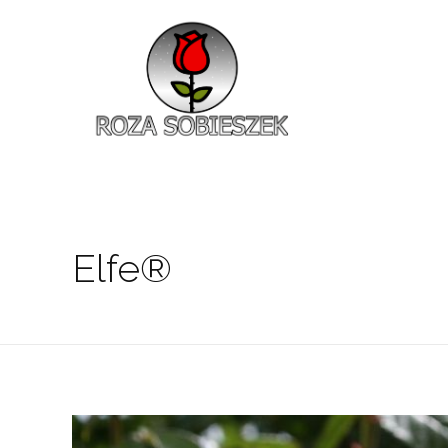
Roza Sobieszek
Zajmujemy się produkcją i sprzedażą róż od 1991 roku. Jako dystrybutor róż licencyjnych dokładamy wszelkich starań, aby nasze rośliny były zdrowe, wybór szeroki, a ceny przystępne.
Elfe®