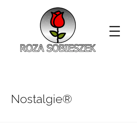
Roza Sobieszek
Zajmujemy się produkcją i sprzedażą róż od 1991 roku. Jako dystrybutor róż licencyjnych dokładamy wszelkich starań, aby nasze rośliny były zdrowe, wybór szeroki, a ceny przystępne.
Nostalgie®