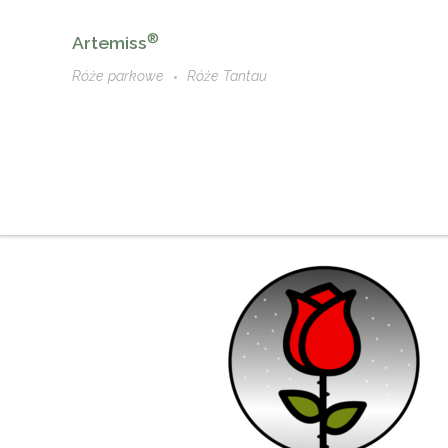
®
Artemiss
Róże parkowe
Róże Tantau