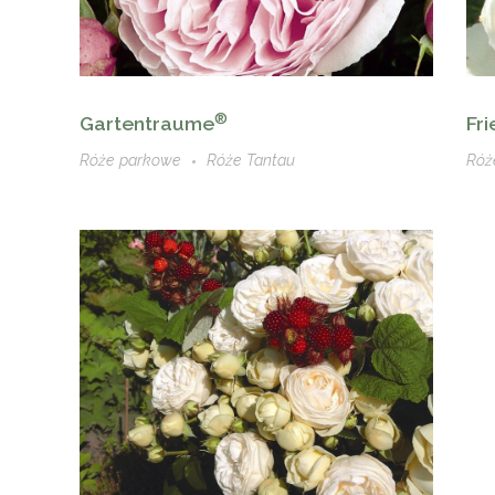
®
Gartentraume
Fri
Róże parkowe
Róże Tantau
Róż