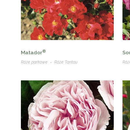
®
Matador
So
Róże parkowe
Róże Tantau
Róż