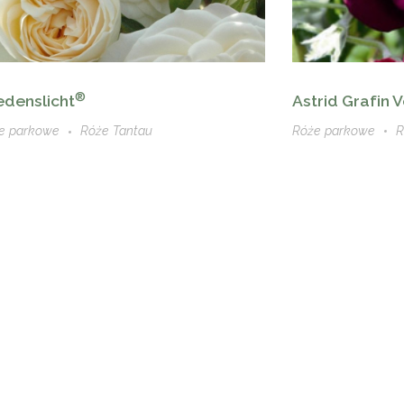
®
Astrid Grafin
edenslicht
Róże parkowe
R
e parkowe
Róże Tantau