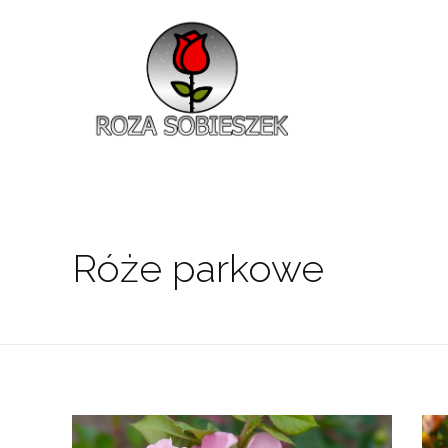
Roza Sobieszek
Zajmujemy się produkcją i sprzedażą róż od 1991 roku. Jako dystrybutor róż licencyjnych dokładamy wszelkich starań, aby nasze rośliny były zdrowe, wybór szeroki, a ceny przystępne.
Róże parkowe