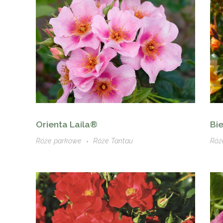
Orienta Laila®
Bi
Róże parkowe
Róże Tantau
Róż