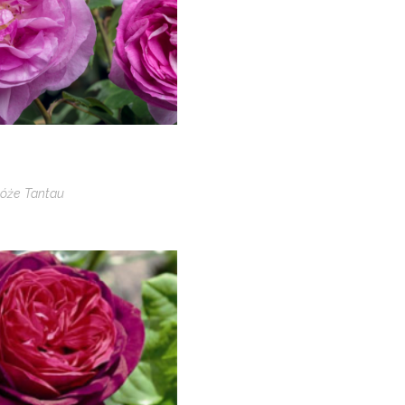
óże Tantau