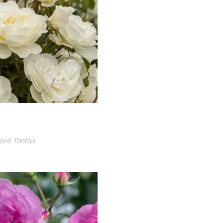
óże Tantau