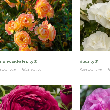
Bounty®
enenweide Fruity®
Róże parkowe
R
e parkowe
Róże Tantau