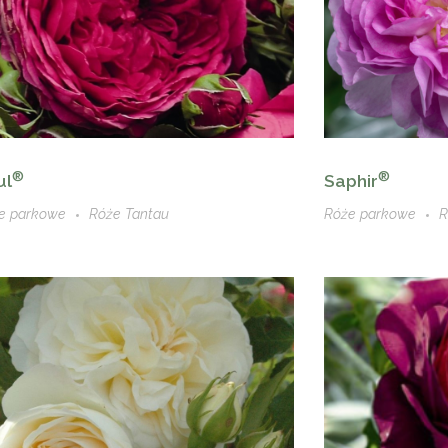
®
®
ul
Saphir
e parkowe
Róże Tantau
Róże parkowe
R