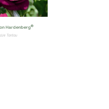
®
 Von Hardenberg
óże Tantau