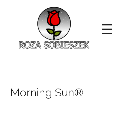
Roza Sobieszek
Zajmujemy się produkcją i sprzedażą róż od 1991 roku. Jako dystrybutor róż licencyjnych dokładamy wszelkich starań, aby nasze rośliny były zdrowe, wybór szeroki, a ceny przystępne.
Morning Sun®