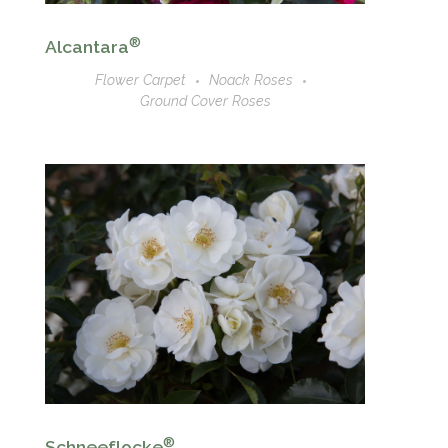
®
Alcantara
Flower Carpet
Noack Roses
Ground Cover Roses
®
Schneeflocke