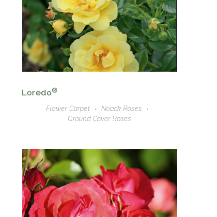
®
Loredo
Flower Carpet
Noack Roses
Ground Cover Roses