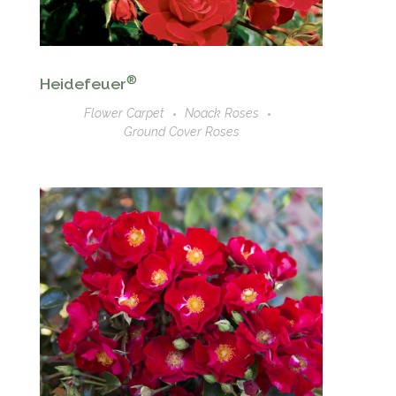
®
Heidefeuer
Flower Carpet
Noack Roses
Ground Cover Roses