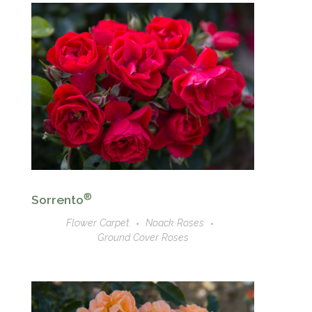
®
Sorrento
Flower Carpet
Noack Roses
Ground Cover Roses