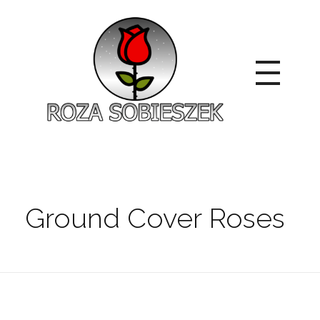
Roza Sobieszek
Zajmujemy się produkcją i sprzedażą róż od 1991 roku. Jako dystrybutor róż licencyjnych dokładamy wszelkich starań, aby nasze rośliny były zdrowe, wybór szeroki, a ceny przystępne.
Ground Cover Roses