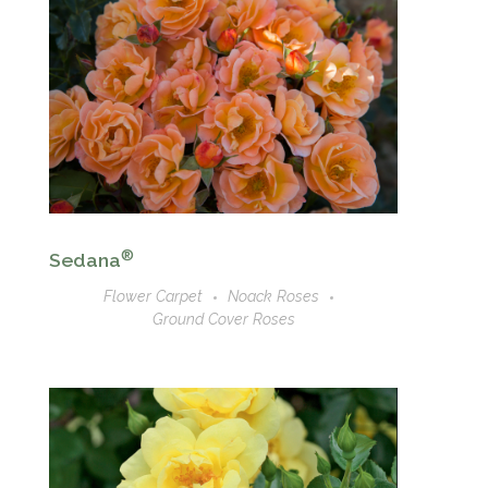
®
Sedana
Flower Carpet
Noack Roses
Ground Cover Roses