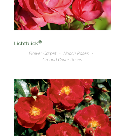
®
Lichtblick
Flower Carpet
Noack Roses
Ground Cover Roses