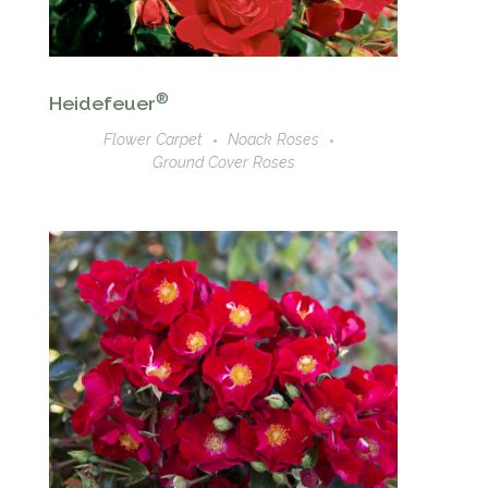
®
Heidefeuer
Flower Carpet
Noack Roses
Ground Cover Roses