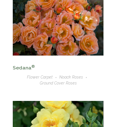
®
Sedana
Flower Carpet
Noack Roses
Ground Cover Roses