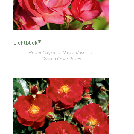
®
Lichtblick
Flower Carpet
Noack Roses
Ground Cover Roses