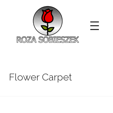
Roza Sobieszek
Zajmujemy się produkcją i sprzedażą róż od 1991 roku. Jako dystrybutor róż licencyjnych dokładamy wszelkich starań, aby nasze rośliny były zdrowe, wybór szeroki, a ceny przystępne.
Flower Carpet