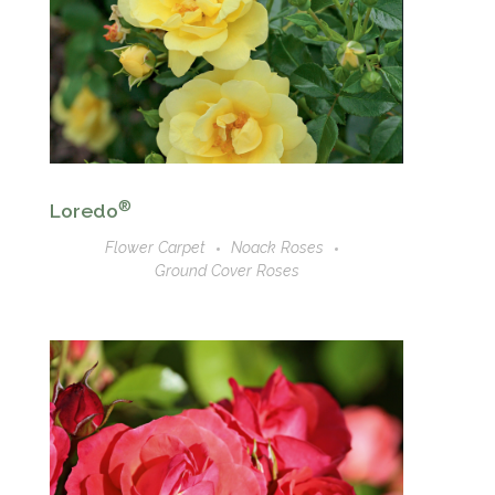
®
Loredo
Flower Carpet
Noack Roses
Ground Cover Roses