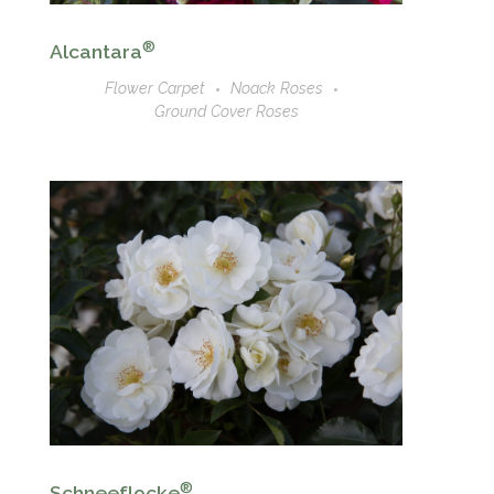
®
Alcantara
Flower Carpet
Noack Roses
Ground Cover Roses
®
Schneeflocke