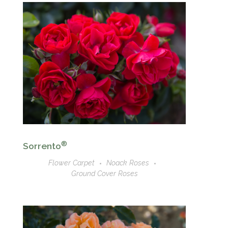
®
Sorrento
Flower Carpet
Noack Roses
Ground Cover Roses