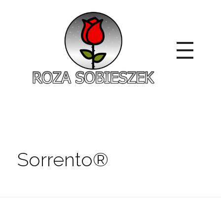
Roza Sobieszek
Zajmujemy się produkcją i sprzedażą róż od 1991 roku. Jako dystrybutor róż licencyjnych dokładamy wszelkich starań, aby nasze rośliny były zdrowe, wybór szeroki, a ceny przystępne.
Sorrento®