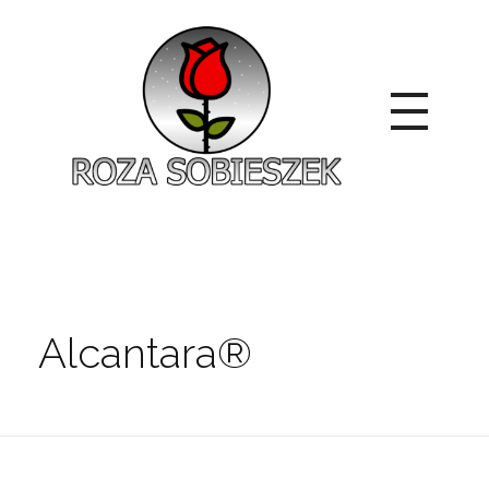
Roza Sobieszek
Zajmujemy się produkcją i sprzedażą róż od 1991 roku. Jako dystrybutor róż licencyjnych dokładamy wszelkich starań, aby nasze rośliny były zdrowe, wybór szeroki, a ceny przystępne.
Alcantara®