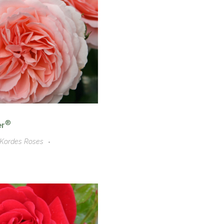
®
r
Kordes Roses