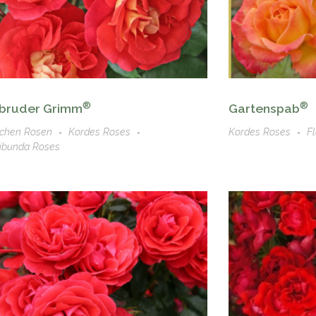
®
®
bruder Grimm
Gartenspab
chen Rosen
Kordes Roses
Kordes Roses
F
ribunda Roses