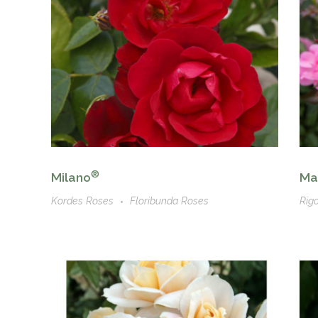
®
Max
Milano
Rig
Kordes Roses
Floribunda Roses