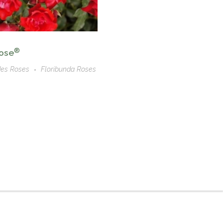
®
Rose
des Roses
Floribunda Roses