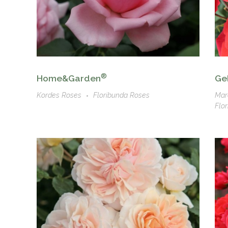
®
Home&Garden
Ge
Kordes Roses
Floribunda Roses
Mar
Flo