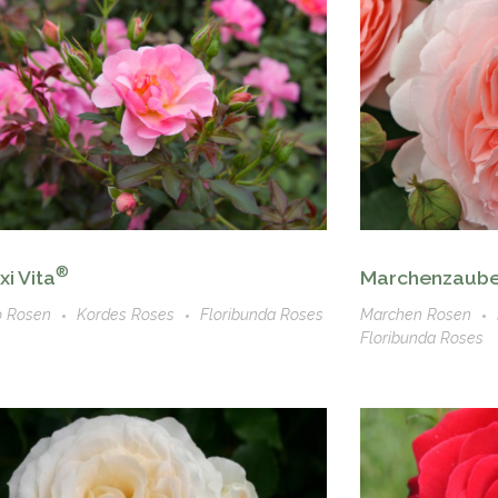
®
i Vita
Marchenzaube
o Rosen
Kordes Roses
Floribunda Roses
Marchen Rosen
Floribunda Roses