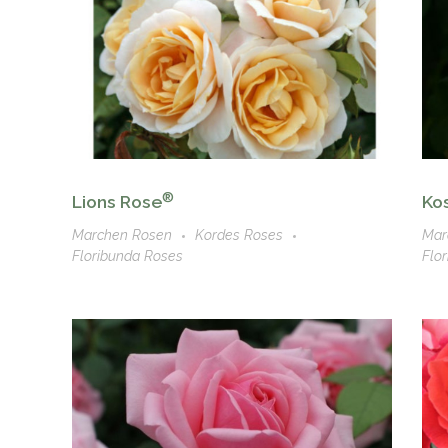
®
Ko
Lions Rose
Mar
Marchen Rosen
Kordes Roses
Flo
Floribunda Roses