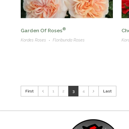
®
Garden Of Roses
Che
Kordes Roses
Floribunda Roses
Kor
First
1
2
3
4
Last