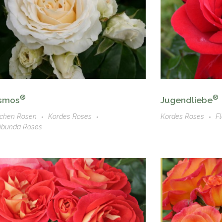
®
®
Jugendliebe
smos
Kordes Roses
F
chen Rosen
Kordes Roses
ribunda Roses