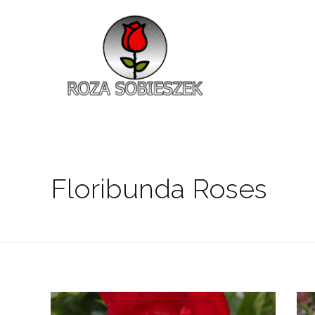
Roza Sobieszek
Zajmujemy się produkcją i sprzedażą róż od 1991 roku. Jako dystrybutor róż licencyjnych dokładamy wszelkich starań, aby nasze rośliny były zdrowe, wybór szeroki, a ceny przystępne.
Floribunda Roses