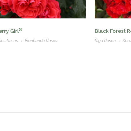
®
rry Girl
Black Forest 
des Roses
Floribunda Roses
Rigo Rosen
Kor