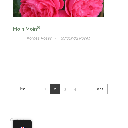
®
Moin Moin
Kordes Roses
Floribunda Roses
First
1
2
3
4
Last
© 2019