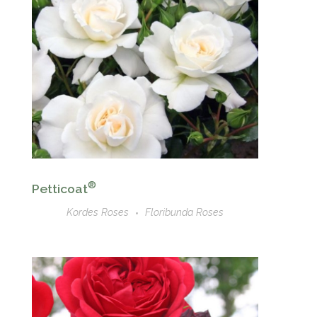
®
Petticoat
Kordes Roses
Floribunda Roses