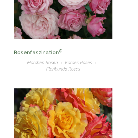
®
Rosenfaszination
Marchen Rosen
Kordes Roses
Floribunda Roses