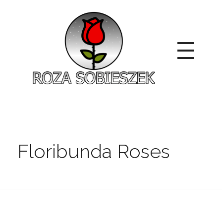
Roza Sobieszek
Zajmujemy się produkcją i sprzedażą róż od 1991 roku. Jako dystrybutor róż licencyjnych dokładamy wszelkich starań, aby nasze rośliny były zdrowe, wybór szeroki, a ceny przystępne.
Floribunda Roses