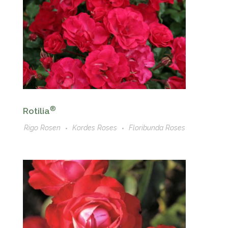
®
Rotilia
Rigo Rosen
Kordes Roses
Floribunda Roses