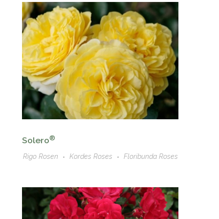
®
Solero
Rigo Rosen
Kordes Roses
Floribunda Roses