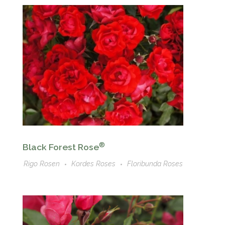
®
Black Forest Rose
Rigo Rosen
Kordes Roses
Floribunda Roses