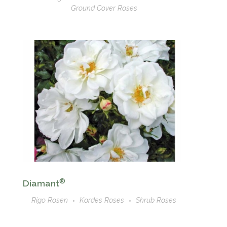
Ground Cover Roses
®
Diamant
Rigo Rosen
Kordes Roses
Shrub Roses