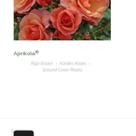
®
Aprikola
Rigo Rosen
Kordes Roses
Ground Cover Roses
© 2019