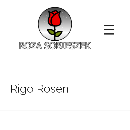
Roza Sobieszek
Zajmujemy się produkcją i sprzedażą róż od 1991 roku. Jako dystrybutor róż licencyjnych dokładamy wszelkich starań, aby nasze rośliny były zdrowe, wybór szeroki, a ceny przystępne.
Rigo Rosen