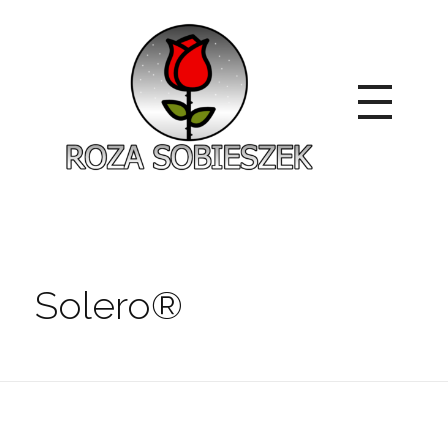
Roza Sobieszek
Zajmujemy się produkcją i sprzedażą róż od 1991 roku. Jako dystrybutor róż licencyjnych dokładamy wszelkich starań, aby nasze rośliny były zdrowe, wybór szeroki, a ceny przystępne.
Solero®