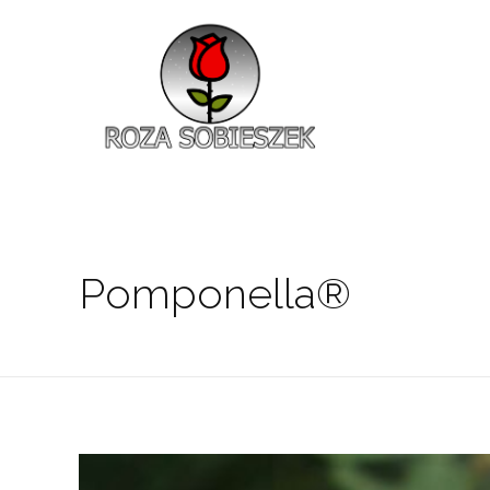
Roza Sobieszek
Zajmujemy się produkcją i sprzedażą róż od 1991 roku. Jako dystrybutor róż licencyjnych dokładamy wszelkich starań, aby nasze rośliny były zdrowe, wybór szeroki, a ceny przystępne.
Pomponella®