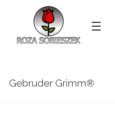
Roza Sobieszek
Zajmujemy się produkcją i sprzedażą róż od 1991 roku. Jako dystrybutor róż licencyjnych dokładamy wszelkich starań, aby nasze rośliny były zdrowe, wybór szeroki, a ceny przystępne.
Gebruder Grimm®