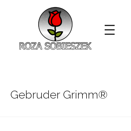
Roza Sobieszek
Zajmujemy się produkcją i sprzedażą róż od 1991 roku. Jako dystrybutor róż licencyjnych dokładamy wszelkich starań, aby nasze rośliny były zdrowe, wybór szeroki, a ceny przystępne.
Gebruder Grimm®