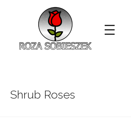
Roza Sobieszek
Zajmujemy się produkcją i sprzedażą róż od 1991 roku. Jako dystrybutor róż licencyjnych dokładamy wszelkich starań, aby nasze rośliny były zdrowe, wybór szeroki, a ceny przystępne.
Shrub Roses