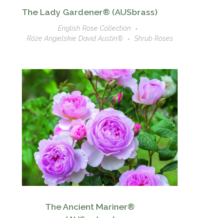
The Lady Gardener® (AUSbrass)
English Rose Collection
Róże Angielskie David Austin®
Shrub Roses
The Ancient Mariner®