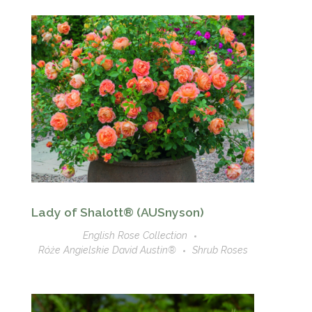
Lady of Shalott® (AUSnyson)
English Rose Collection
Róże Angielskie David Austin®
Shrub Roses