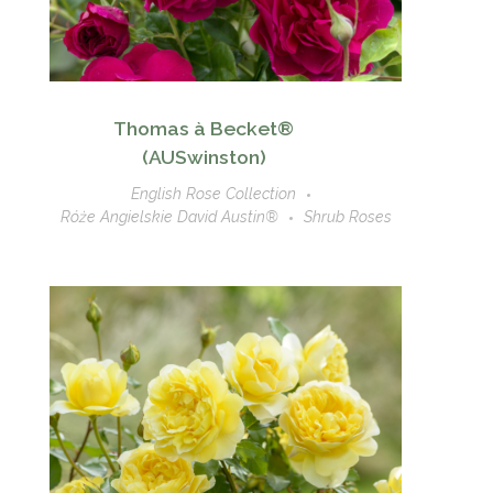
Thomas à Becket®
(AUSwinston)
English Rose Collection
Róże Angielskie David Austin®
Shrub Roses