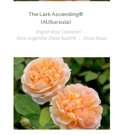
The Lark Ascending®
(AUSursula)
English Rose Collection
Róże Angielskie David Austin®
Shrub Roses