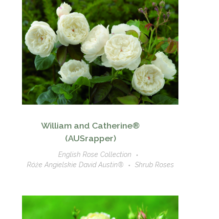
William and Catherine®
(AUSrapper)
English Rose Collection
Róże Angielskie David Austin®
Shrub Roses