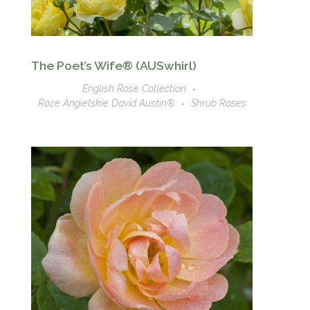
The Poet’s Wife® (AUSwhirl)
English Rose Collection
Róże Angielskie David Austin®
Shrub Roses