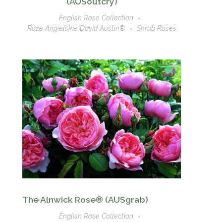
(AUSoutcry)
English Rose Collection
Róże Angielskie David Austin®
Shrub Roses
The Alnwick Rose® (AUSgrab)
English Rose Collection