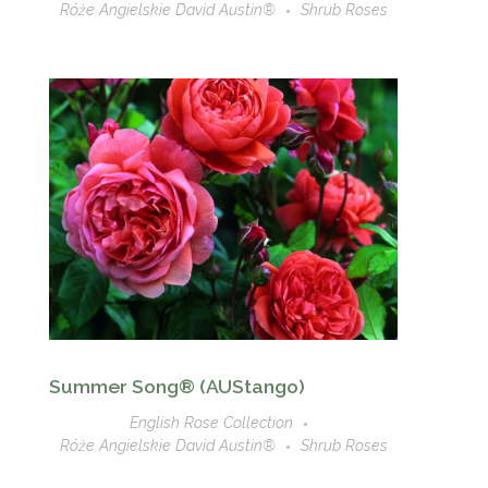
Róże Angielskie David Austin®
Shrub Roses
Summer Song® (AUStango)
English Rose Collection
Róże Angielskie David Austin®
Shrub Roses