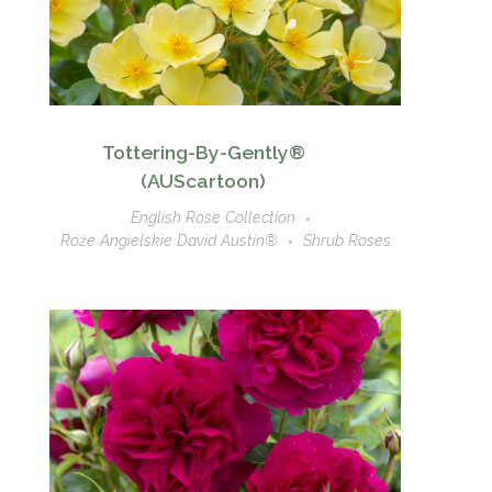
Tottering-By-Gently®
(AUScartoon)
English Rose Collection
Róże Angielskie David Austin®
Shrub Roses