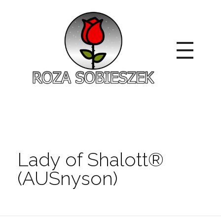
Roza Sobieszek
Zajmujemy się produkcją i sprzedażą róż od 1991 roku. Jako dystrybutor róż licencyjnych dokładamy wszelkich starań, aby nasze rośliny były zdrowe, wybór szeroki, a ceny przystępne.
Lady of Shalott®
(AUSnyson)