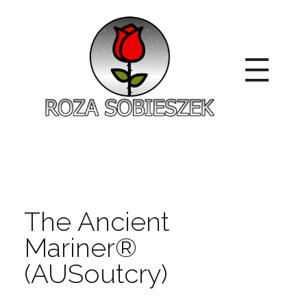
Roza Sobieszek
Zajmujemy się produkcją i sprzedażą róż od 1991 roku. Jako dystrybutor róż licencyjnych dokładamy wszelkich starań, aby nasze rośliny były zdrowe, wybór szeroki, a ceny przystępne.
The Ancient
Mariner®
(AUSoutcry)