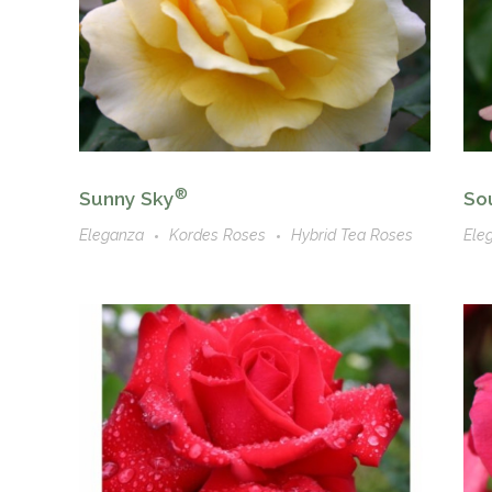
®
Sunny Sky
So
Eleganza
Kordes Roses
Hybrid Tea Roses
Ele