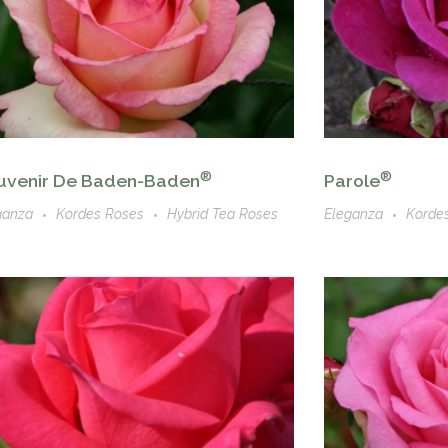
®
®
uvenir De Baden-Baden
Parole
ganza
Kordes Roses
Hybrid Tea Roses
Eleganza
Korde