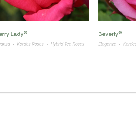
®
®
erry Lady
Beverly
ganza
Kordes Roses
Hybrid Tea Roses
Eleganza
Korde