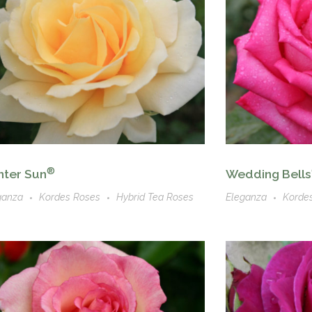
®
nter Sun
Wedding Bells
ganza
Kordes Roses
Hybrid Tea Roses
Eleganza
Korde