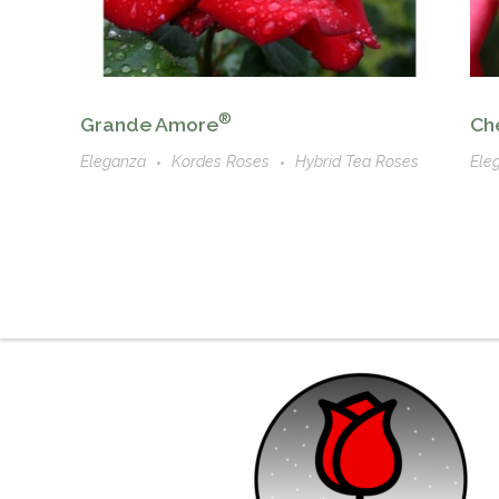
®
Grande Amore
Ch
Eleganza
Kordes Roses
Hybrid Tea Roses
Ele