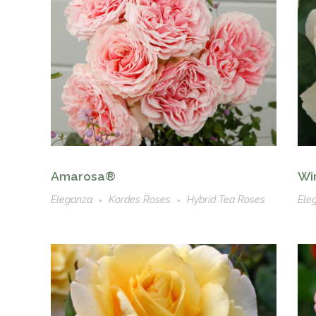
Amarosa®
Wi
Eleganza
Kordes Roses
Hybrid Tea Roses
Ele