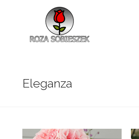
Roza Sobieszek
Zajmujemy się produkcją i sprzedażą róż od 1991 roku. Jako dystrybutor róż licencyjnych dokładamy wszelkich starań, aby nasze rośliny były zdrowe, wybór szeroki, a ceny przystępne.
Eleganza