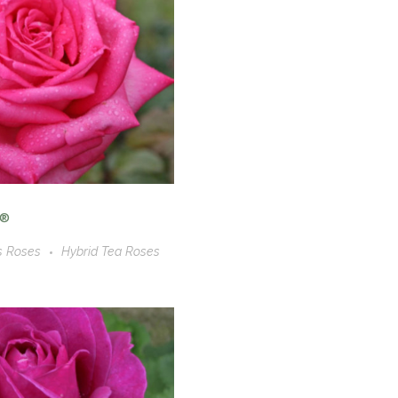
®
s Roses
Hybrid Tea Roses