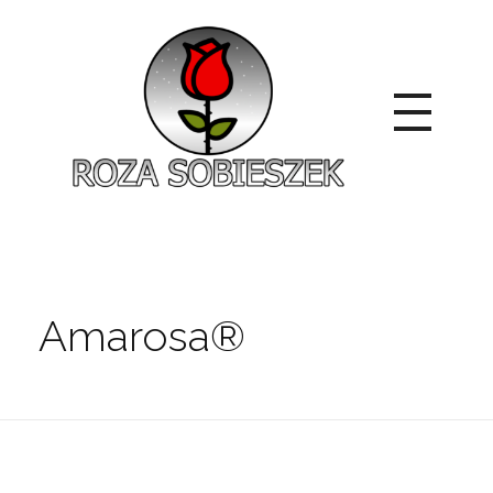
Roza Sobieszek
Zajmujemy się produkcją i sprzedażą róż od 1991 roku. Jako dystrybutor róż licencyjnych dokładamy wszelkich starań, aby nasze rośliny były zdrowe, wybór szeroki, a ceny przystępne.
Amarosa®