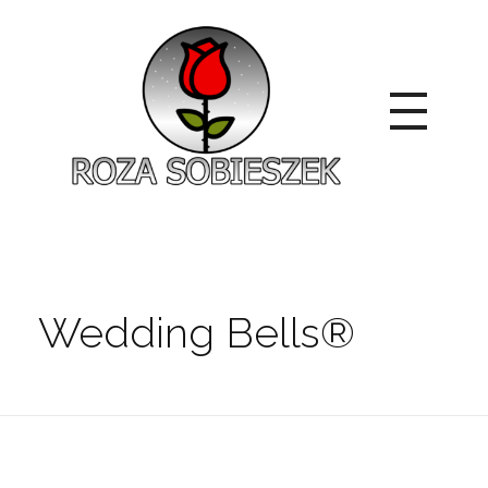
Roza Sobieszek
Zajmujemy się produkcją i sprzedażą róż od 1991 roku. Jako dystrybutor róż licencyjnych dokładamy wszelkich starań, aby nasze rośliny były zdrowe, wybór szeroki, a ceny przystępne.
Wedding Bells®