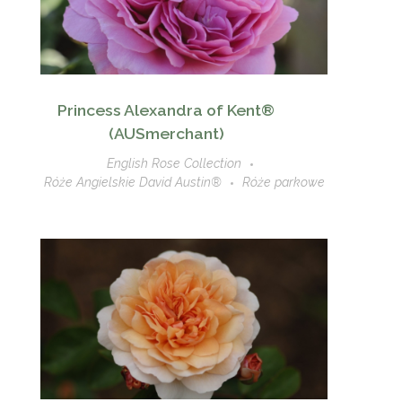
Princess Alexandra of Kent®
(AUSmerchant)
English Rose Collection
Róże Angielskie David Austin®
Róże parkowe