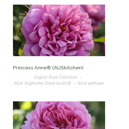
Princess Anne® (AUSkitchen)
English Rose Collection
Róże Angielskie David Austin®
Róże parkowe