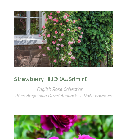
Strawberry Hill® (AUSrimini)
English Rose Collection
Róże Angielskie David Austin®
Róże parkowe