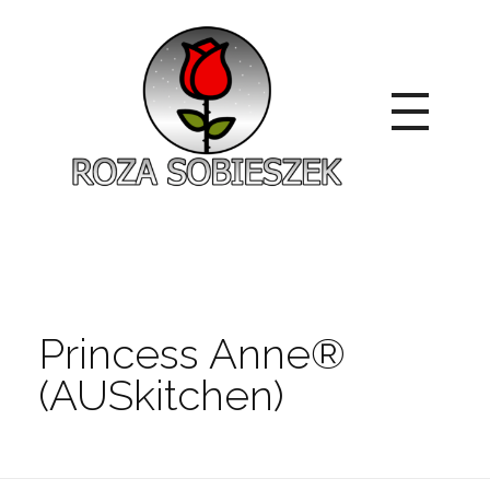
Roza Sobieszek
Zajmujemy się produkcją i sprzedażą róż od 1991 roku. Jako dystrybutor róż licencyjnych dokładamy wszelkich starań, aby nasze rośliny były zdrowe, wybór szeroki, a ceny przystępne.
Princess Anne®
(AUSkitchen)