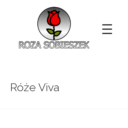
Roza Sobieszek
Zajmujemy się produkcją i sprzedażą róż od 1991 roku. Jako dystrybutor róż licencyjnych dokładamy wszelkich starań, aby nasze rośliny były zdrowe, wybór szeroki, a ceny przystępne.
Róże Viva