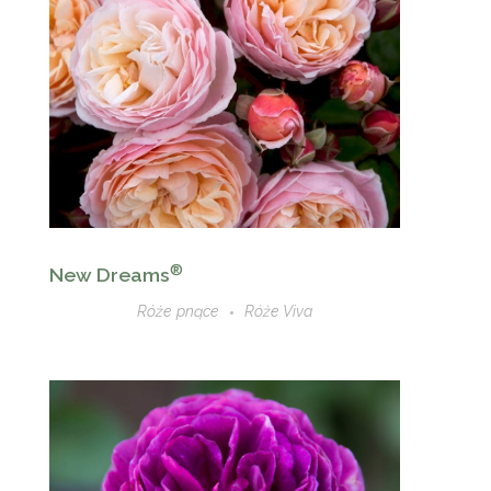
®
New Dreams
Róże pnące
Róże Viva