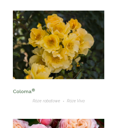
®
Coloma
Róże rabatowe
Róże Viva