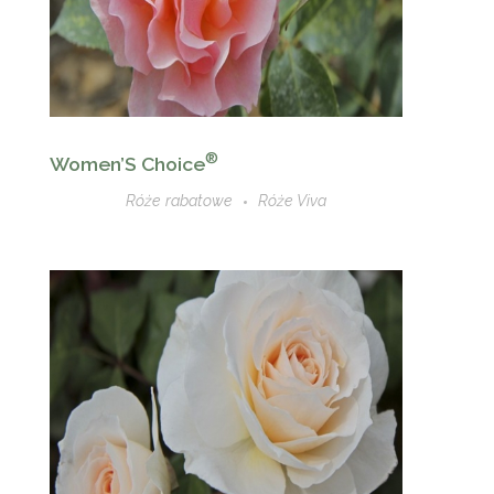
®
Women’S Choice
Róże rabatowe
Róże Viva