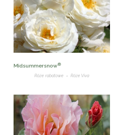
®
Midsummersnow
Róże rabatowe
Róże Viva