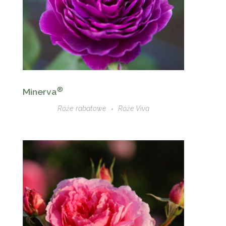
®
Minerva
Róże rabatowe
Róże Viva