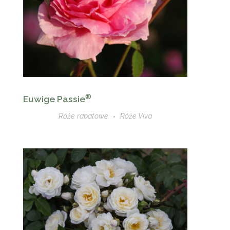
®
Euwige Passie
Róże rabatowe
Róże Viva