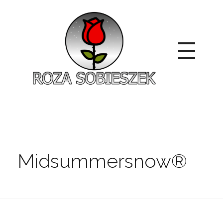
Roza Sobieszek
Zajmujemy się produkcją i sprzedażą róż od 1991 roku. Jako dystrybutor róż licencyjnych dokładamy wszelkich starań, aby nasze rośliny były zdrowe, wybór szeroki, a ceny przystępne.
Midsummersnow®