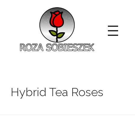
Roza Sobieszek
Zajmujemy się produkcją i sprzedażą róż od 1991 roku. Jako dystrybutor róż licencyjnych dokładamy wszelkich starań, aby nasze rośliny były zdrowe, wybór szeroki, a ceny przystępne.
Hybrid Tea Roses