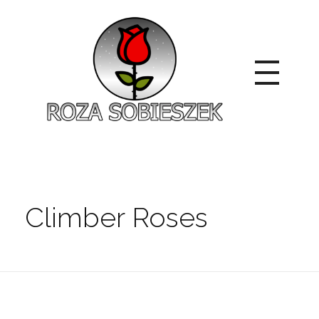
Roza Sobieszek
Zajmujemy się produkcją i sprzedażą róż od 1991 roku. Jako dystrybutor róż licencyjnych dokładamy wszelkich starań, aby nasze rośliny były zdrowe, wybór szeroki, a ceny przystępne.
Climber Roses