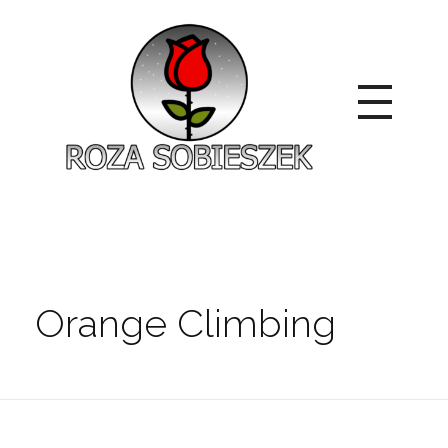
Roza Sobieszek
Zajmujemy się produkcją i sprzedażą róż od 1991 roku. Jako dystrybutor róż licencyjnych dokładamy wszelkich starań, aby nasze rośliny były zdrowe, wybór szeroki, a ceny przystępne.
Orange Climbing