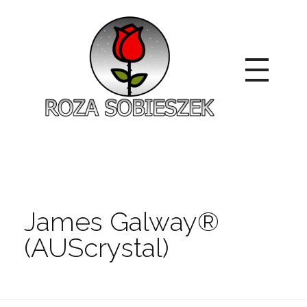
Roza Sobieszek
Zajmujemy się produkcją i sprzedażą róż od 1991 roku. Jako dystrybutor róż licencyjnych dokładamy wszelkich starań, aby nasze rośliny były zdrowe, wybór szeroki, a ceny przystępne.
James Galway®
(AUScrystal)