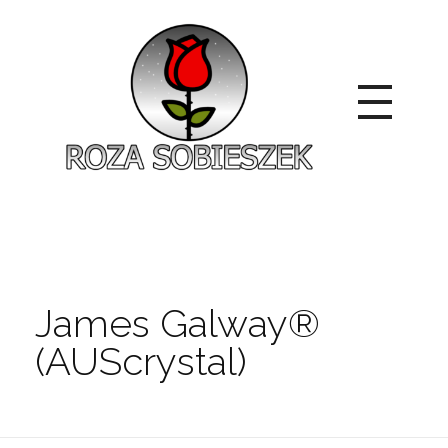
Roza Sobieszek
Zajmujemy się produkcją i sprzedażą róż od 1991 roku. Jako dystrybutor róż licencyjnych dokładamy wszelkich starań, aby nasze rośliny były zdrowe, wybór szeroki, a ceny przystępne.
James Galway®
(AUScrystal)