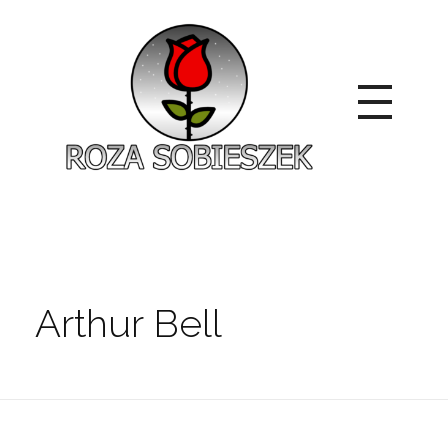
Roza Sobieszek
Zajmujemy się produkcją i sprzedażą róż od 1991 roku. Jako dystrybutor róż licencyjnych dokładamy wszelkich starań, aby nasze rośliny były zdrowe, wybór szeroki, a ceny przystępne.
Arthur Bell