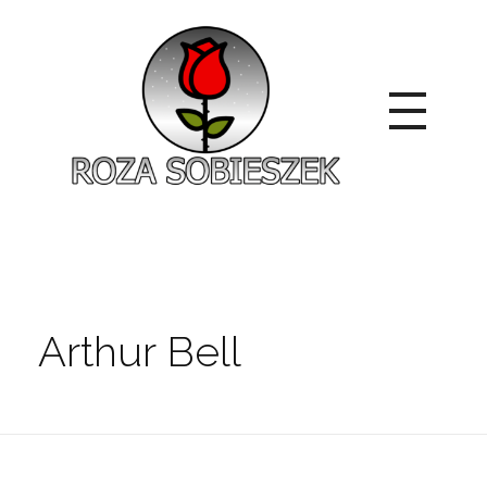
Roza Sobieszek
Zajmujemy się produkcją i sprzedażą róż od 1991 roku. Jako dystrybutor róż licencyjnych dokładamy wszelkich starań, aby nasze rośliny były zdrowe, wybór szeroki, a ceny przystępne.
Arthur Bell