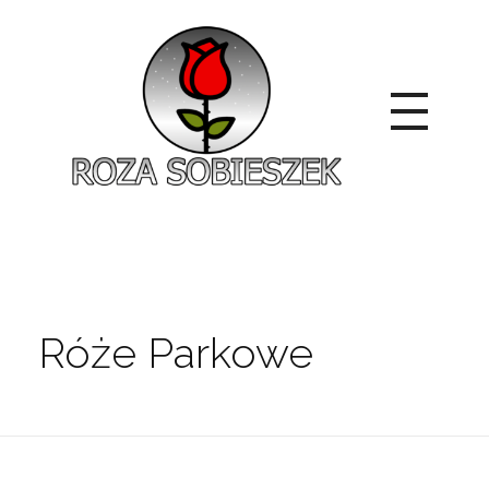
Roza Sobieszek
Zajmujemy się produkcją i sprzedażą róż od 1991 roku. Jako dystrybutor róż licencyjnych dokładamy wszelkich starań, aby nasze rośliny były zdrowe, wybór szeroki, a ceny przystępne.
Róże Parkowe