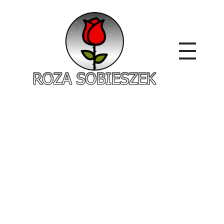
Roza Sobieszek
Zajmujemy się produkcją i sprzedażą róż od 1991 roku. Jako dystrybutor róż licencyjnych dokładamy wszelkich starań, aby nasze rośliny były zdrowe, wybór szeroki, a ceny przystępne.