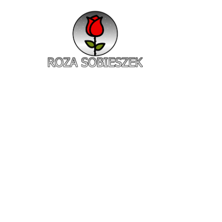
Roza Sobieszek
Zajmujemy się produkcją i sprzedażą róż od 1991 roku. Jako dystrybutor róż licencyjnych dokładamy wszelkich starań, aby nasze rośliny były zdrowe, wybór szeroki, a ceny przystępne.