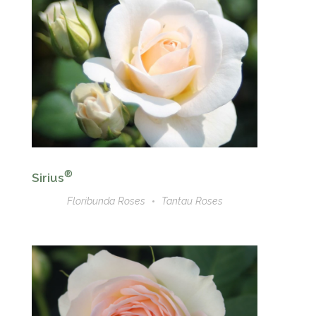
®
Sirius
Floribunda Roses
Tantau Roses