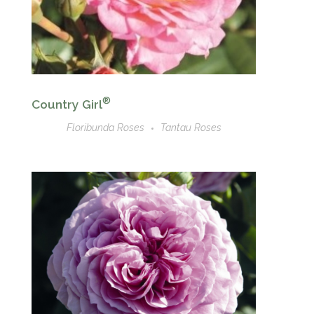
®
Country Girl
Floribunda Roses
Tantau Roses