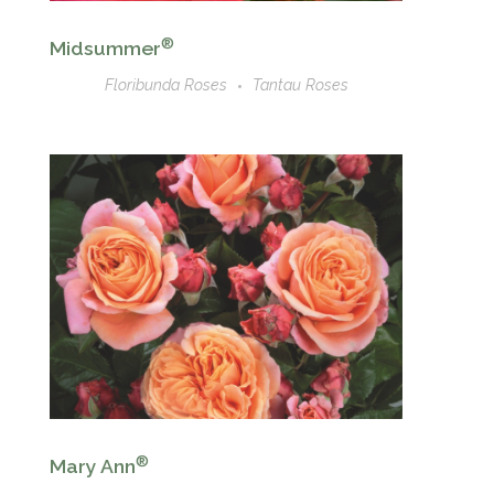
®
Midsummer
Floribunda Roses
Tantau Roses
®
Mary Ann