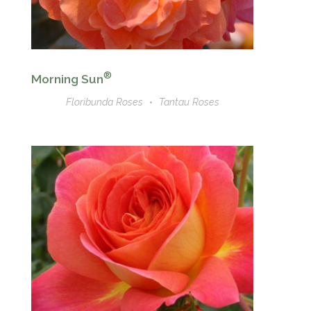
®
Morning Sun
Floribunda Roses
Tantau Roses