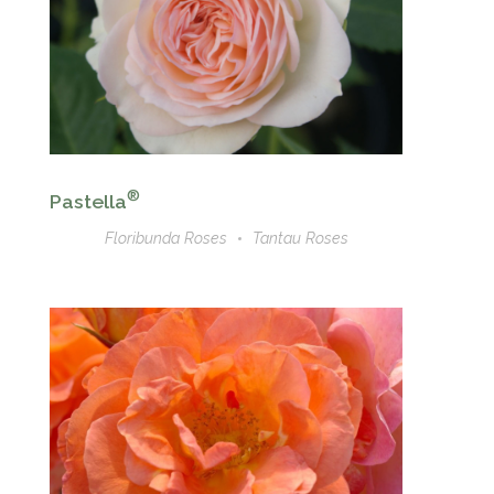
®
Pastella
Floribunda Roses
Tantau Roses