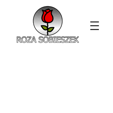
Roza Sobieszek
Zajmujemy się produkcją i sprzedażą róż od 1991 roku. Jako dystrybutor róż licencyjnych dokładamy wszelkich starań, aby nasze rośliny były zdrowe, wybór szeroki, a ceny przystępne.